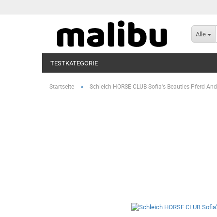
Alle
TESTKATEGORIE
»
Startseite
Schleich HORSE CLUB Sofia's Beauties Pferd And