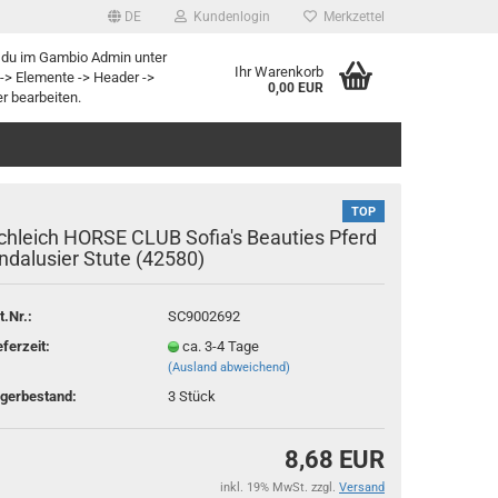
DE
Kundenlogin
Merkzettel
 du im Gambio Admin unter
Ihr Warenkorb
-> Elemente -> Header ->
0,00 EUR
r bearbeiten.
TOP
chleich HORSE CLUB Sofia's Beauties Pferd
ndalusier Stute (42580)
t.Nr.:
SC9002692
rstellen
eferzeit:
ca. 3-4 Tage
rt vergessen?
(Ausland abweichend)
gerbestand:
3
Stück
8,68 EUR
inkl. 19% MwSt. zzgl.
Versand