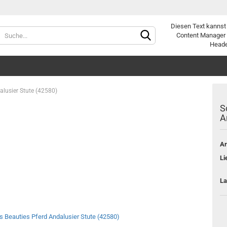
Diesen Text kannst
Sprache auswählen
Content Manager 
Heade
Lieferland
alusier Stute (42580)
S
A
Ar
Konto e
Li
Passwo
La