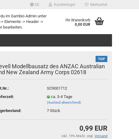
DE
Kundenlogin
Merkzettel
 du im Gambio Admin unter
Ihr Warenkorb
-> Elemente -> Header ->
0,00 EUR
r bearbeiten.
TOP
evell Modellbausatz des ANZAC Australian
nd New Zealand Army Corps 02618
t.Nr.:
SC9001712
rstellen
eferzeit:
ca. 3-4 Tage
rt vergessen?
(Ausland abweichend)
gerbestand:
7
Stück
0,99 EUR
inkl. 19% MwSt. zzgl.
Versand