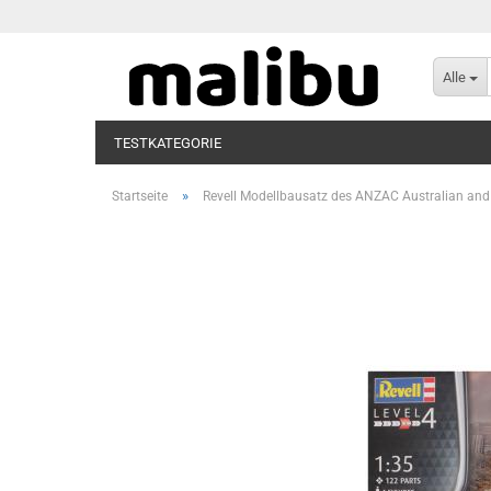
Alle
TESTKATEGORIE
»
Startseite
Revell Modellbausatz des ANZAC Australian an