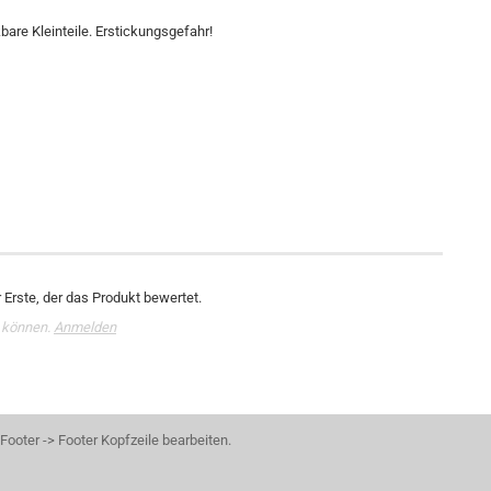
bare Kleinteile. Erstickungsgefahr!
Erste, der das Produkt bewertet.
 können.
Anmelden
ooter -> Footer Kopfzeile bearbeiten.