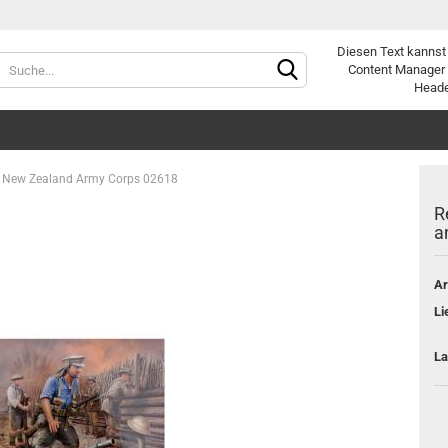
Diesen Text kannst
Sprache auswählen
Content Manager 
Heade
Lieferland
d New Zealand Army Corps 02618
R
a
Ar
Konto e
Li
Passwo
La