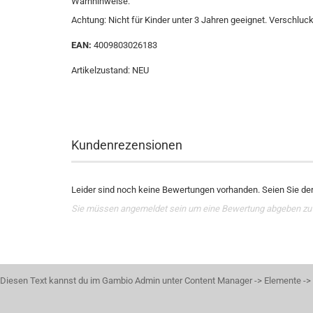
Warnhinweise:
Achtung: Nicht für Kinder unter 3 Jahren geeignet. Verschluck
EAN:
4009803026183
Artikelzustand: NEU
Kundenrezensionen
Leider sind noch keine Bewertungen vorhanden. Seien Sie der 
Sie müssen angemeldet sein um eine Bewertung abgeben zu
Diesen Text kannst du im Gambio Admin unter Content Manager -> Elemente -> F