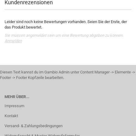
Kundenrezensionen
Leider sind noch keine Bewertungen vorhanden. Seien Sie der Erste, der
das Produkt bewertet.
Sie müssen angemeldet sein um eine Bewertung abgeben zu können.
Anmelden
Diesen Text kannst du im Gambio Admin unter Content Manager -> Elemente ->
Footer -> Footer Kopfzeile bearbeiten.
MEHR ÜBER...
Impressum
Kontakt
Versand- & Zahlungsbedingungen
Widerrufsrecht & Muster-Widerrufsformular