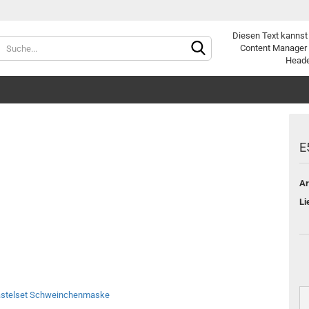
Diesen Text kannst
Sprache auswählen
Content Manager 
Heade
Lieferland
E
Ar
Konto e
Li
Passwo