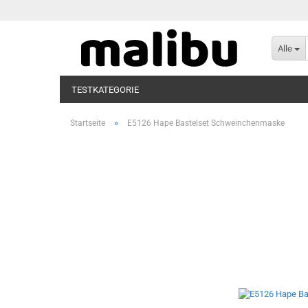
Alle
TESTKATEGORIE
»
Startseite
E5126 Hape Bastelset Schweinchenmaske