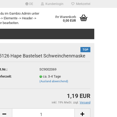
DE
Kundenlogin
Merkzettel
 du im Gambio Admin unter
Ihr Warenkorb
-> Elemente -> Header ->
0,00 EUR
r bearbeiten.
TOP
5126 Hape Bastelset Schweinchenmaske
t.Nr.:
SC9002069
rstellen
eferzeit:
ca. 3-4 Tage
(Ausland abweichend)
rt vergessen?
1,19 EUR
inkl. 19% MwSt. zzgl.
Versand