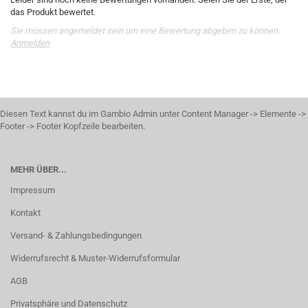
das Produkt bewertet.
Sie müssen angemeldet sein um eine Bewertung abgeben zu können.
Anmelden
Diesen Text kannst du im Gambio Admin unter Content Manager -> Elemente ->
Footer -> Footer Kopfzeile bearbeiten.
MEHR ÜBER...
Impressum
Kontakt
Versand- & Zahlungsbedingungen
Widerrufsrecht & Muster-Widerrufsformular
AGB
Privatsphäre und Datenschutz