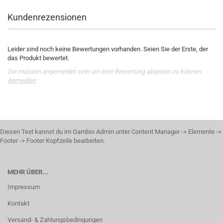
Kundenrezensionen
Leider sind noch keine Bewertungen vorhanden. Seien Sie der Erste, der
das Produkt bewertet.
Sie müssen angemeldet sein um eine Bewertung abgeben zu können.
Anmelden
Diesen Text kannst du im Gambio Admin unter Content Manager -> Elemente ->
Footer -> Footer Kopfzeile bearbeiten.
MEHR ÜBER...
Impressum
Kontakt
Versand- & Zahlungsbedingungen