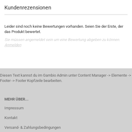
Kundenrezensionen
Leider sind noch keine Bewertungen vorhanden. Seien Sie der Erste, der
das Produkt bewertet.
Sie müssen angemeldet sein um eine Bewertung abgeben zu können.
Anmelden
Diesen Text kannst du im Gambio Admin unter Content Manager -> Elemente ->
Footer -> Footer Kopfzeile bearbeiten.
MEHR ÜBER...
Impressum
Kontakt
Versand- & Zahlungsbedingungen